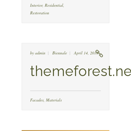
Interior
,
Residential
,
Restoration
by
admin
Biennale
April 14, 2016
themeforest.ne
Facades
,
Materials