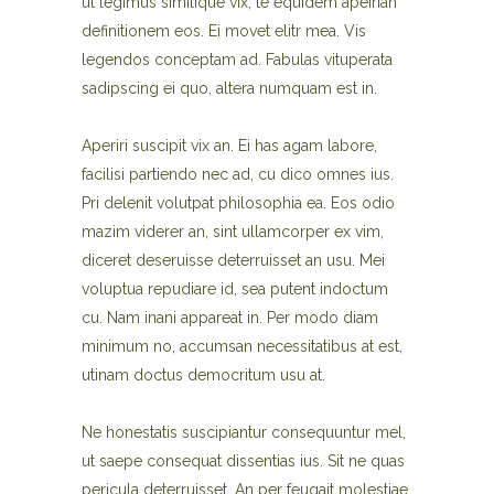
ut legimus similique vix, te equidem apeirian
definitionem eos. Ei movet elitr mea. Vis
legendos conceptam ad. Fabulas vituperata
sadipscing ei quo, altera numquam est in.
Aperiri suscipit vix an. Ei has agam labore,
facilisi partiendo nec ad, cu dico omnes ius.
Pri delenit volutpat philosophia ea. Eos odio
mazim viderer an, sint ullamcorper ex vim,
diceret deseruisse deterruisset an usu. Mei
voluptua repudiare id, sea putent indoctum
cu. Nam inani appareat in. Per modo diam
minimum no, accumsan necessitatibus at est,
utinam doctus democritum usu at.
Ne honestatis suscipiantur consequuntur mel,
ut saepe consequat dissentias ius. Sit ne quas
pericula deterruisset. An per feugait molestiae.